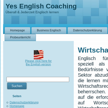
Yes English Coaching
Überall & Jederzeit Englisch lernen
Homepage
Business Englisch
Datenschutzerklärung
Probeunterricht
Wirtscha
Englisch fü
Please click here for
speziell al
the English version
Bedürfnisse 
Sektor abzud
die lernen m
Wirtschaftsr
beherrschen. 
Seiten
auf die erfo
auf Worts
Datenschutzerklärung
Homepage