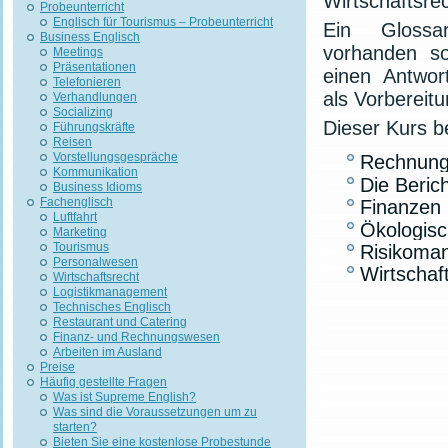
Wirtschaftsrec
Probeunterricht
Englisch für Tourismus – Probeunterricht
Ein Glossa
Business Englisch
vorhanden so
Meetings
Präsentationen
einen Antwort
Telefonieren
als Vorbereitu
Verhandlungen
Socializing
Dieser Kurs b
Führungskräfte
Reisen
Vorstellungsgespräche
Rechnungs
Kommunikation
Die Beric
Business Idioms
Fachenglisch
Finanzen 
Luftfahrt
Ökologisc
Marketing
Tourismus
Risikoma
Personalwesen
Wirtschaf
Wirtschaftsrecht
Logistikmanagement
Technisches Englisch
Restaurant und Catering
Finanz- und Rechnungswesen
Arbeiten im Ausland
Preise
Häufig gestellte Fragen
Was ist Supreme English?
Was sind die Voraussetzungen um zu
starten?
Bieten Sie eine kostenlose Probestunde